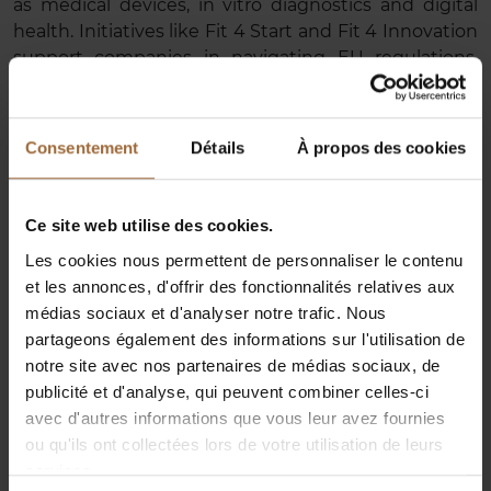
as medical devices, in vitro diagnostics and digital
health. Initiatives like Fit 4 Start and Fit 4 Innovation
support companies in navigating EU regulations,
securing funding and accelerating access to the
European market.
Consentement
Détails
À propos des cookies
Building trust and ensuring compliance with
healthcare regulations, particularly for AI-driven
technologies, remains a key priority. Luxembourg
Ce site web utilise des cookies.
also promotes collaboration between stakeholders
through data-driven research projects, clinical
Les cookies nous permettent de personnaliser le contenu
partnerships and advanced computing
et les annonces, d'offrir des fonctionnalités relatives aux
infrastructures such as high-performance
médias sociaux et d'analyser notre trafic. Nous
computing systems. With a strong public-private
partageons également des informations sur l'utilisation de
ecosystem, the country aims to position itself as a
notre site avec nos partenaires de médias sociaux, de
leading European hub for the development,
publicité et d'analyse, qui peuvent combiner celles-ci
evaluation and adoption of digital health
avec d'autres informations que vous leur avez fournies
technologies.
ou qu'ils ont collectées lors de votre utilisation de leurs
services.
Read the interview with Françoise Liners, Director of