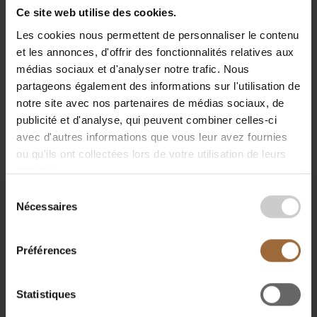
- Government efficiency also improves, ranking 13th
Ce site web utilise des cookies.
this year.
Les cookies nous permettent de personnaliser le contenu
- Luxembourg remains #1 globally for GDP per capita.
et les annonces, d'offrir des fonctionnalités relatives aux
médias sociaux et d'analyser notre trafic. Nous
According to the Luxembourg Chamber of
partageons également des informations sur l'utilisation de
Commerce, Luxembourg is among the few
notre site avec nos partenaires de médias sociaux, de
European economies to have improved its position
publicité et d'analyse, qui peuvent combiner celles-ci
in this year’s ranking.
avec d'autres informations que vous leur avez fournies
ou qu'ils ont collectées lors de votre utilisation de leurs
services.
Sélection
Nécessaires
du
consentement
Préférences
Statistiques