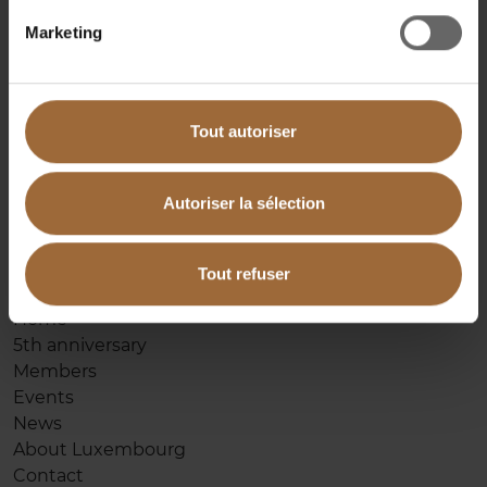
Marketing
Avenue de Cortenbergh 75
1000 Bruxelles
Tél.:
+32 (0)2 737 56
20
Tout autoriser
E-mail:
contact@bcbl.be
Autoriser la sélection
Pages
Tout refuser
Home
5th anniversary
Members
Events
News
About Luxembourg
Contact