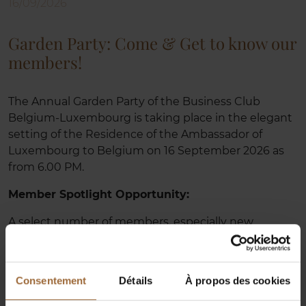
16/09/2026
Garden Party: Come & Get to know our
members!
The Annual Garden Party of the Business Club
Belgium-Luxembourg is taking place in the elegant
setting of the Residence of the Ambassador of
Luxembourg to Belgium on 16 September 2026 as
from 6.00 PM.
Member Spotlight Opportunity:
A select number of members, especially new
members, will be invited to give a 360-second pitch
to showcase their activities, initiatives, or upcoming
projects during the event.
Consentement
Détails
À propos des cookies
Date & Time:
16 September 2026