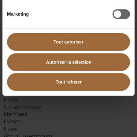
Marketing
Avenue de Cortenbergh 75
1000 Bruxelles
Tout autoriser
Tél.:
+32 (0)2 737 56
20
E-mail:
contact@bcbl.be
Autoriser la sélection
Tout refuser
Pages
Home
5th anniversary
Members
Events
News
About Luxembourg