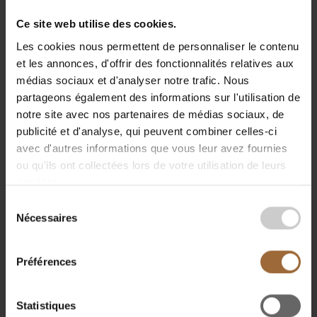
Doors open at 6.00 PM - Event begins at 6.30 PM
Ce site web utilise des cookies.
(until 9.00 PM)
Les cookies nous permettent de personnaliser le contenu
et les annonces, d'offrir des fonctionnalités relatives aux
Location:
Luxembourg Residence in 1040 Brussels
médias sociaux et d'analyser notre trafic. Nous
What to expect:
Welcoming remarks by the
partageons également des informations sur l'utilisation de
Ambassador and the President of the BCBL,
notre site avec nos partenaires de médias sociaux, de
dynamic pitching sessions, followed by a cocktail-
publicité et d'analyse, qui peuvent combiner celles-ci
reception.
avec d'autres informations que vous leur avez fournies
ou qu'ils ont collectées lors de votre utilisation de leurs
services.
Sélection
Nécessaires
du
consentement
Préférences
Statistiques